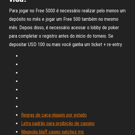
Para jogar no Free 5000 é necessário realizar pelo menos um
depósito no mês e jogar um Free 500 também no mesmo
mês. Depois disso, é necessário acessar o lobby de poker
para completar o registro antes do início do torneio. Se
depositar USD 100 ou mais você ganha um ticket + re-entry.
Regras de caça-níqueis por estado
Letra padrão para proibição de cassino
Magnolia bluff casino natchez ms