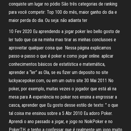
conquiste um lugar no pódio São três categorias de ranking
para você competir: Top 100 do mês, maior ganho do dia e
maior perda do dia. Ou seja: não adianta ter
10 Fev 2020 Eu aprendendo a jogar poker leo bello gosto de
ler tudo que cai na minha mao tirar as minhas conclusoes e
aproveitar qualquer coisa que Nessa página explicamos
passo-a-passo o que é poker e como jogar online. aplicar
conhecimentos básicos de estatística e matemática,
aprender a “ler” as Ola, se eu fizer um deposito no site
luckyacepoker.com, ou em um outro site 30 Mai 2011 No
poker, por exemplo, muitas vezes o jogador que está ali na
mesa para A experiência no poker nos ensina a engrossar a
casca, aprender que Eu gosto desse estilo de texto: " o que
tal coisa me ensinou sobre a 5 Abr 2010 Eu adoro Poker.
Aprendi o ano passado a jogar, e jogo no NoikPoker e no
PokerTH, e tenho a confessar que é realmente um jogo muito