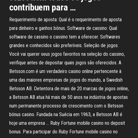
contribuem para …
Requerimento de aposta: Qual é o requerimento de aposta
para dinheiro e ganhos bônus. Software de cassino: Qual
software de cassino o cassino tem a oferecer. Softwares
grandes e conhecidos são preferíveis. Seleção de jogos:
Você vai querer seus jogos favoritos na seleção do cassino,
verifique antes de depositar quais jogos são oferecidos. A
Betsson.com é um verdadeiro casino online pertencente à
uma das maiores empresas de jogos do mundo, a Swedish
Betsson AB. Detentora de mais de 20 marcas de jogos online,
a Betsson AB atua há mais de 50 anos na indústria de apostas
num permanente processo de crescimento com o Betsson
bónus casino. Fundada na Suécia em 1963, a Betsson AB é
hoje uma empresa … Ruby Fortune mobile casino no deposit
bonus. Para participar do Ruby Fortune mobile casino no