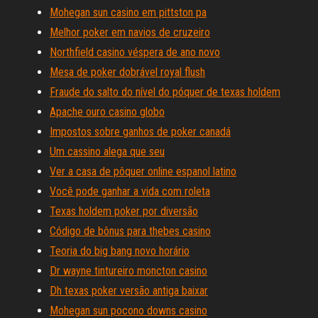
Mohegan sun casino em pittston pa
Melhor poker em navios de cruzeiro
Northfield casino véspera de ano novo
Mesa de poker dobrável royal flush
Fraude do salto do nível do póquer de texas holdem
Apache ouro casino globo
Impostos sobre ganhos de poker canadá
Um cassino alega que seu
Ver a casa de pôquer online espanol latino
Você pode ganhar a vida com roleta
Texas holdem poker por diversão
Código de bônus para thebes casino
Teoria do big bang novo horário
Dr wayne tintureiro moncton casino
Dh texas poker versão antiga baixar
Mohegan sun pocono downs casino