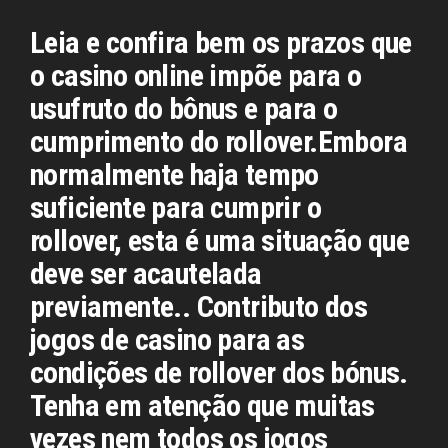
Leia e confira bem os prazos que
o casino online impõe para o
usufruto do bônus e para o
cumprimento do rollover.Embora
normalmente haja tempo
suficiente para cumprir o
rollover, esta é uma situação que
deve ser acautelada
previamente.. Contributo dos
jogos de casino para as
condições de rollover dos bónus.
Tenha em atenção que muitas
vezes nem todos os jogos