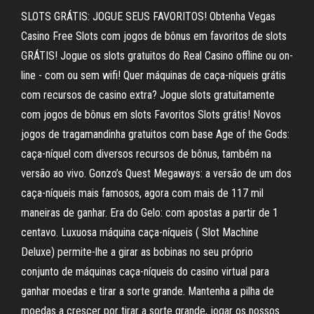
SLOTS GRÁTIS: JOGUE SEUS FAVORITOS! Obtenha Vegas
Casino Free Slots com jogos de bônus em favoritos de slots
GRÁTIS! Jogue os slots gratuitos do Real Casino offline ou on-
line - com ou sem wifi! Quer máquinas de caça-níqueis grátis
com recursos de casino extra? Jogue slots gratuitamente
com jogos de bônus em slots Favoritos Slots grátis! Novos
jogos de tragamandinha gratuitos com base Age of the Gods:
caça-níquel com diversos recursos de bônus, também na
versão ao vivo. Gonzo’s Quest Megaways: a versão de um dos
caça-níqueis mais famosos, agora com mais de 117 mil
maneiras de ganhar. Era do Gelo: com apostas a partir de 1
centavo. Luxuosa máquina caça-níqueis ( Slot Machine
Deluxe) permite-lhe a girar as bobinas no seu próprio
conjunto de máquinas caça-níqueis do casino virtual para
ganhar moedas e tirar a sorte grande. Mantenha a pilha de
moedas a crescer por tirar a sorte grande, jogar os nossos