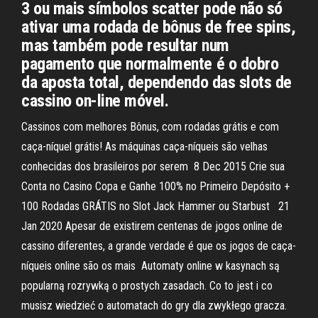
3 ou mais símbolos scatter pode não só
ativar uma rodada de bônus de free spins,
mas também pode resultar num
pagamento que normalmente é o dobro
da aposta total, dependendo das slots de
cassino on-line móvel.
Cassinos com melhores Bônus, com rodadas grátis e com
caça-níquel grátis! As máquinas caça-níqueis são velhas
conhecidas dos brasileiros por serem 8 Dec 2015 Crie sua
Conta no Casino Copa e Ganhe 100% no Primeiro Depósito +
100 Rodadas GRÁTIS no Slot Jack Hammer ou Starbust 21
Jan 2020 Apesar de existirem centenas de jogos online de
cassino diferentes, a grande verdade é que os jogos de caça-
níqueis online são os mais Automaty online w kasynach są
popularną rozrywką o prostych zasadach. Co to jest i co
musisz wiedzieć o automatach do gry dla zwykłego gracza.