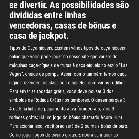
se divertir. As possibilidades são
divididas entre linhas
vencedoras, casas de bônus e
casa de jackpot.
Tipos de Caça-níqueis. Existem vários tipos de caça-níqueis
online que você pode jogar no nosso site que variam de
máquinas caça-níqueis de frutas à caça-níqueis no estilo "Las
Vegas", cheios de pompa. Assim como também temos caça-
níqueis de vídeo, os clássicos e aqueles com vários rodilhos.
Para ativar as rodadas grátis, você deve pousar 3 dos
símbolos de Rodada Grátis nos tambores. O desembarque 3,
4 ou 5 na linha de pagamento ativa fornecerá 5, 7 ou 9
rodadas grátis; Há um jogo de bônus chamado Acorn Hunt.
Para acionar isso, você precisará de 2 ou mais bolas de ouro.
Como jogar jogos de casino gratis. Embora as máquinas