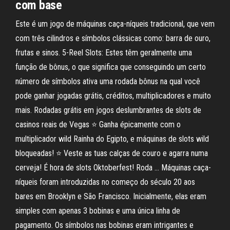
com base
Este é um jogo de máquinas caça-níqueis tradicional, que vem
com três cilindros e símbolos clássicas como: barra de ouro,
frutas e sinos. 5-Reel Slots: Estes têm geralmente uma
função de bônus, o que significa que conseguindo um certo
número de símbolos ativa uma rodada bônus na qual você
pode ganhar jogadas grátis, créditos, multiplicadores e muito
mais. Rodadas grátis em jogos deslumbrantes de slots de
casinos reais de Vegas ⭐️ Ganha épicamente com o
multiplicador wild Rainha do Egipto, e máquinas de slots wild
bloqueadas! ⭐️ Veste as tuas calças de couro e agarra numa
cerveja! É hora de slots Oktoberfest! Roda … Máquinas caça-
níqueis foram introduzidas no começo do século 20 aos
bares em Brooklyn e São Francisco. Inicialmente, elas eram
simples com apenas 3 bobinas e uma única linha de
pagamento. Os símbolos nas bobinas eram intrigantes e