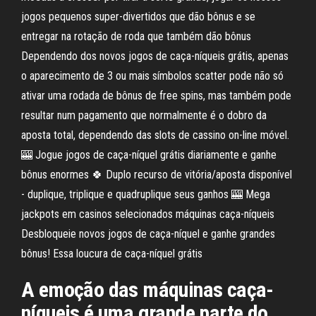
jogos pequenos super-divertidos que dão bônus e se
entregar na rotação de roda que também dão bônus
Dependendo dos novos jogos de caça-níqueis grátis, apenas
o aparecimento de 3 ou mais símbolos scatter pode não só
ativar uma rodada de bônus de free spins, mas também pode
resultar num pagamento que normalmente é o dobro da
aposta total, dependendo das slots de cassino on-line móvel.
🎰 Jogue jogos de caça-níquel grátis diariamente e ganhe
bônus enormes 🍀 Duplo recurso de vitória/aposta disponível
- duplique, triplique e quadruplique seus ganhos 🎰 Mega
jackpots em casinos selecionados máquinas caça-níqueis
Desbloqueie novos jogos de caça-níquel e ganhe grandes
bônus! Essa loucura de caça-níquel grátis
A emoção das máquinas caça-
níqueis é uma grande parte do