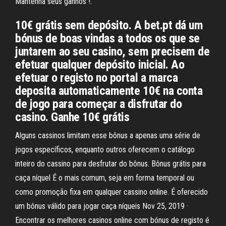
Mantenha seus ganhos !.
10€ grátis sem depósito. A bet.pt dá um
bónus de boas vindas a todos os que se
juntarem ao seu casino, sem precisem de
efetuar qualquer depósito inicial. Ao
efetuar o registo no portal a marca
deposita automaticamente 10€ na conta
de jogo para começar a disfrutar do
casino. Ganhe 10€ grátis
Alguns cassinos limitam esse bônus a apenas uma série de
jogos específicos, enquanto outros oferecem o catálogo
inteiro do cassino para desfrutar do bônus. Bônus grátis para
caça níquel É o mais comum, seja em forma temporal ou
como promoção fixa em qualquer cassino online. É oferecido
um bônus válido para jogar caça níqueis Nov 25, 2019 ·
Encontrar os melhores casinos online com bónus de registo é