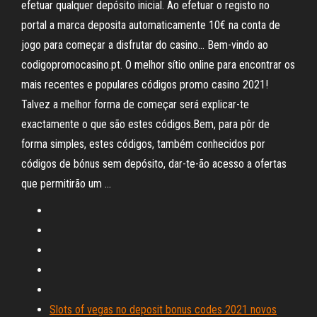
efetuar qualquer depósito inicial. Ao efetuar o registo no
portal a marca deposita automaticamente 10€ na conta de
jogo para começar a disfrutar do casino… Bem-vindo ao
codigopromocasino.pt. O melhor sítio online para encontrar os
mais recentes e populares códigos promo casino 2021!
Talvez a melhor forma de começar será explicar-te
exactamente o que são estes códigos.Bem, para pôr de
forma simples, estes códigos, também conhecidos por
códigos de bónus sem depósito, dar-te-ão acesso a ofertas
que permitirão um …
Slots of vegas no deposit bonus codes 2021 novos