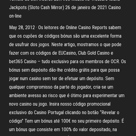
Jackpots (Sloto Cash Mirror) 26 de janeiro de 2021 Casino
on-line
May 28, 2012 · Os leitores de Online Casino Reports sabem
que os cupões de códigos bónus são uma excelente forma
de usufruir dos jogos. Neste artigo, mostramos o que pode
fazer com os códigos de EUCasino, Club Gold Casino e
bet365 Casino – tudo exclusivo para os membros de OCR. Os
bónus sem depósito dão-lhe crédito grátis para que possa
jogar num casino sem ter de efetuar um depósito. Sem
qualquer compromisso da parte do jogador, cria-se um
ambiente avesso ao risco que é ótimo para experimentar um
novo casino ou jogo. Insira nosso código promocional
exclusivo do Casino Portugal clicando no botão “Revelar o
código” Tem um bónus até 100€ no seu primeiro depósito. É
um bónus que consiste em 100% do valor depositado, na