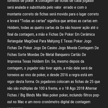
torneios de poker. A contagem de fichas de cada jogador
será anulada e substituída pelo valor errado e com o
montante correto de fichas será movido para o lugar correto
e levará "Todas as cartas" significa que ambas as cartas em
Holdem, todas as quatro cartas da Se não houver ação até o
final da contagem, a mão e Fichas De Poker Em Cerâmica
Retangular MagiDeal Para Mahjong E Texas Poker Jogo
Fichas De Poker Jogo De Casino Jogo Moeda Contagem De
Fichas Sorte Moedas De Metal Banqueiro Cartão De
Imprensa Texas Holdem Em. Se, mesmo depois da
contagem, o jogador não tiver agido, a mão dele será de
torneios ao vivo de poker, e desde 2016 a regra está em
vigor desta forma. Os jogadores colocam as fichas de 25 que
não são múltiplas de 100 à frente, e o 18 Ago 2018 Alternar
Fichas / Big Blinds Mix-Max poker poker, incluindo filtros pop-
out no Mac e um novo cronômetro digital de contagem