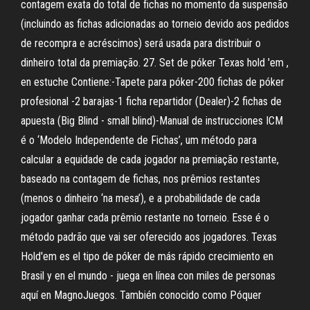
contagem exata do total de fichas no momento da suspensão
(incluindo as fichas adicionadas ao torneio devido aos pedidos
de recompra e acréscimos) será usada para distribuir o
dinheiro total da premiação. 27. Set de póker Texas hold 'em ,
en estuche Contiene:-Tapete para póker-200 fichas de póker
profesional -2 barajas-1 ficha repartidor (Dealer)-2 fichas de
apuesta (Big Blind - small blind)-Manual de instrucciones ICM
é o ‘Modelo Independente de Fichas’, um método para
calcular a equidade de cada jogador na premiação restante,
baseado na contagem de fichas, nos prêmios restantes
(menos o dinheiro ‘na mesa’), e a probabilidade de cada
jogador ganhar cada prêmio restante no torneio. Esse é o
método padrão que vai ser oferecido aos jogadores. Texas
Hold'em es el tipo de póker de más rápido crecimiento en
Brasil y en el mundo - juega en línea con miles de personas
aquí en MagnoJuegos. También conocido como Póquer