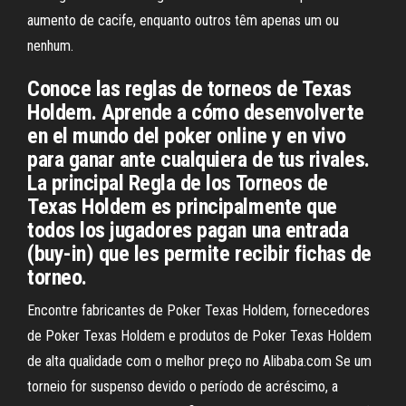
aumento de cacife, enquanto outros têm apenas um ou
nenhum.
Conoce las reglas de torneos de Texas
Holdem. Aprende a cómo desenvolverte
en el mundo del poker online y en vivo
para ganar ante cualquiera de tus rivales.
La principal Regla de los Torneos de
Texas Holdem es principalmente que
todos los jugadores pagan una entrada
(buy-in) que les permite recibir fichas de
torneo.
Encontre fabricantes de Poker Texas Holdem, fornecedores
de Poker Texas Holdem e produtos de Poker Texas Holdem
de alta qualidade com o melhor preço no Alibaba.com Se um
torneio for suspenso devido o período de acréscimo, a