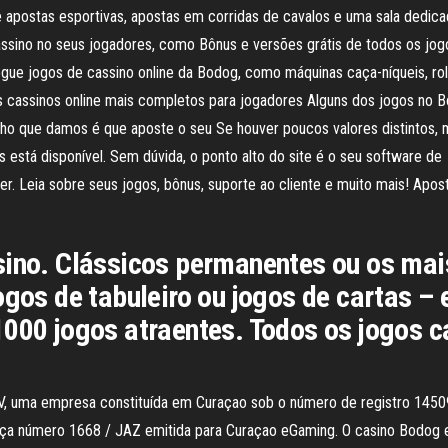
 apostas esportivas, apostas em corridas de cavalos e uma sala dedica
cassino no seus jogadores, como Bônus e versões grátis de todos os jo
gue jogos de cassino online da Bodog, como máquinas caça-níqueis, rol
 cassinos online mais completos para jogadores Alguns dos jogos no B
lho que damos é que aposte o seu Se houver poucos valores distintos, 
is está disponível. Sem dúvida, o ponto alto do site é o seu software d
er. Leia sobre seus jogos, bônus, suporte ao cliente e muito mais! Apo
sino. Clássicos permanentes ou os mai
ogos de tabuleiro ou jogos de cartas –
1000 jogos atraentes. Todos os jogos c
uma empresa constituída em Curaçao sob o número de registro 145098
cença número 1668 / JAZ emitida para Curaçao eGaming. O casino Bodo