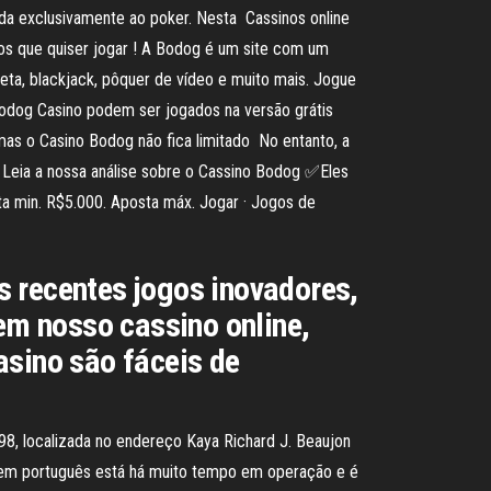
da exclusivamente ao poker. Nesta Cassinos online
gos que quiser jogar ! A Bodog é um site com um
eta, blackjack, pôquer de vídeo e muito mais. Jogue
odog Casino podem ser jogados na versão grátis
mas o Casino Bodog não fica limitado No entanto, a
e Leia a nossa análise sobre o Cassino Bodog ✅Eles
sta min. R$5.000. Aposta máx. Jogar · Jogos de
s recentes jogos inovadores,
 em nosso cassino online,
asino são fáceis de
, localizada no endereço Kaya Richard J. Beaujon
g em português está há muito tempo em operação e é