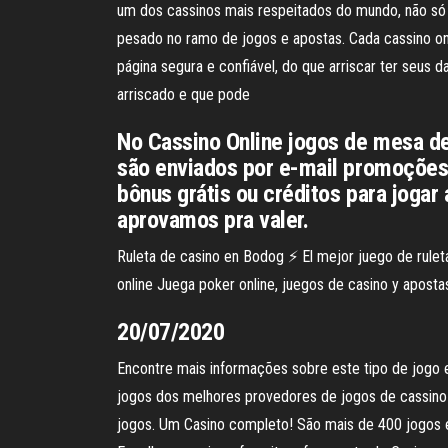
um dos cassinos mais respeitados do mundo, não só 
pesado no ramo de jogos e apostas. Cada cassino onl
página segura e confiável, do que arriscar ter seus 
arriscado e que pode
No Cassino Online jogos de mesa de
são enviados por e-mail promoções
bônus grátis ou créditos para jogar
aprovamos pra valer.
Ruleta de casino en Bodog ⚡ El mejor juego de rulet
online Juega poker online, juegos de casino y apost
20/07/2020
Encontre mais informações sobre este tipo de jogo 
jogos dos melhores provedores de jogos de cassino 
jogos. Um Casino completo! São mais de 400 jogos em