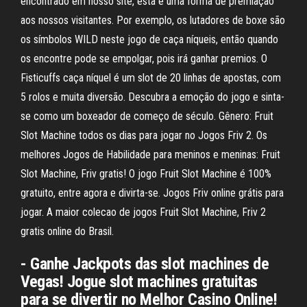
encontrado em nosso site, esta é uma forma de premiação
aos nossos visitantes. Por exemplo, os lutadores de boxe são
os símbolos WILD neste jogo de caça níqueis, então quando
os encontre pode se empolgar, pois irá ganhar premios. O
Fisticuffs caça níquel é um slot de 20 linhas de apostas, com
5 rolos e muita diversão. Descubra a emoção do jogo e sinta-
se como um boxeador de começo de século. Gênero: Fruit
Slot Machine todos os dias para jogar no Jogos Friv 2. Os
melhores Jogos de Habilidade para meninos e meninas: Fruit
Slot Machine, Friv gratis! O jogo Fruit Slot Machine é 100%
gratuito, entre agora e divirta-se. Jogos Friv online grátis para
jogar. A maior colecao de jogos Fruit Slot Machine, Friv 2
gratis online do Brasil.
- Ganhe Jackpots das slot machines de
Vegas! Jogue slot machines gratuitas
para se divertir no Melhor Casino Online!