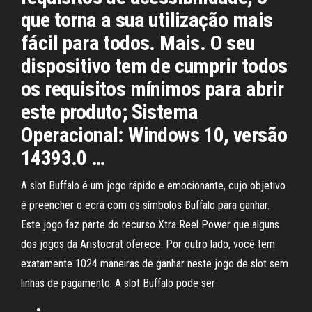
que torna a sua utilização mais
fácil para todos. Mais. O seu
dispositivo tem de cumprir todos
os requisitos mínimos para abrir
este produto; Sistema
Operacional: Windows 10, versão
14393.0 …
A slot Buffalo é um jogo rápido e emocionante, cujo objetivo
é preencher o ecrã com os símbolos Buffalo para ganhar.
Este jogo faz parte do recurso Xtra Reel Power que alguns
dos jogos da Aristocrat oferece. Por outro lado, você tem
exatamente 1024 maneiras de ganhar neste jogo de slot sem
linhas de pagamento. A slot Buffalo pode ser