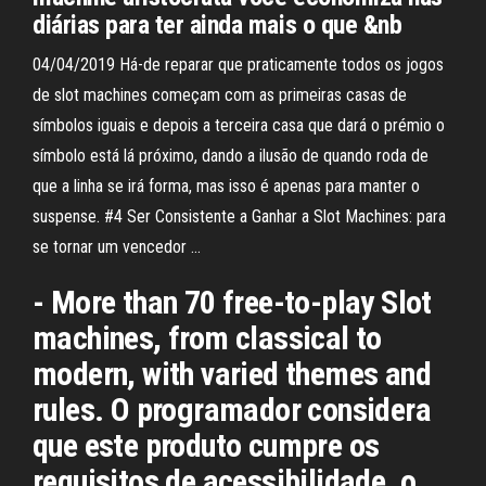
diárias para ter ainda mais o que &nb
04/04/2019 Há-de reparar que praticamente todos os jogos
de slot machines começam com as primeiras casas de
símbolos iguais e depois a terceira casa que dará o prémio o
símbolo está lá próximo, dando a ilusão de quando roda de
que a linha se irá forma, mas isso é apenas para manter o
suspense. #4 Ser Consistente a Ganhar a Slot Machines: para
se tornar um vencedor …
- More than 70 free-to-play Slot
machines, from classical to
modern, with varied themes and
rules. O programador considera
que este produto cumpre os
requisitos de acessibilidade, o