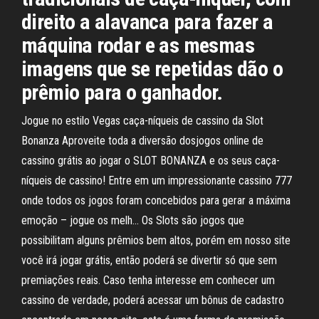
direito a alavanca para fazer a
máquina rodar e as mesmas
imagens que se repetidas dão o
prêmio para o ganhador.
‎Jogue no estilo Vegas caça-níqueis de cassino da Slot
Bonanza Aproveite toda a diversão dosjogos online de
cassino grátis ao jogar o SLOT BONANZA e os seus caça-
níqueis de cassino! Entre em um impressionante cassino 777
onde todos os jogos foram concebidos para gerar a máxima
emoção – jogue os melh… Os Slots são jogos que
possibilitam alguns prêmios bem altos, porém em nosso site
você irá jogar grátis, então poderá se divertir só que sem
premiações reais. Caso tenha interesse em conhecer um
cassino de verdade, poderá acessar um bônus de cadastro