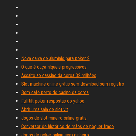
Nova caixa de alumínio para poker 2
O que é caça-níqueis progressivos
Assalto ao cassino da coroa 32 milhões
Slot machine online grátis sem download sem registro
Bom café perto do casino da coroa
Full tilt poker respostas do yahoo
Abrir uma sala de slot vlt
Jogos de slot mineiro online grátis
Conversor de histórico de mãos de pôquer fraco
Jogos de poker online sem dinheiro