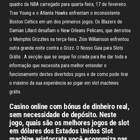
quadro da NBA carregado para quarta-feira, 17 de fevereiro.
Trae Young e o Atlanta Hawks enfrentam o inconsistente
Boston Celtics em um dos primeiros jogos. Os Blazers de
Damian Lillard desafiam o New Orleans Pelicans, que derrotou
o Memphis Grizzlies na terça-feira. Zion Williamson enfrentou
outra grande noite contra o Grizz. O Nosso Guia para Slots
Grátis . A secção que se segue foi criada para lhe dar toda a
informação que necessita para melhor entender o
funcionamento destes divertidos jogos e de como pode tirar
o máximo da sua experiência ao jogar em slot machines
grátis.
Casino online com bónus de dinheiro real,
sem necessidade de depósito. Neste
jogo, quais são os melhores jogos de slot
em dólares dos Estados Unidos Slot
machine aristocrata você economiza nas