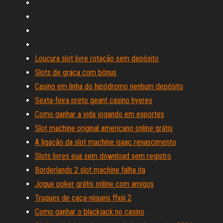
Loucura slot livre rotação sem depósito
Slots de graça com bônus
Casino em linha do hipódromo nenhum depósito
Sexta-feira preto geant casino hyeres
Como ganhar a vida jogando em esportes
Slot machine original americano online grátis
A ligação da slot machine isaac renascimento
Slots livres eua sem download sem registro
Borderlands 2 slot machine falha ita
Jogue poker grátis online com amigos
Truques de caça-níqueis ffxiii 2
Como ganhar o blackjack no casino