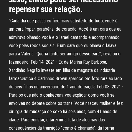
repensar sua relação.
"Cada dia que passa eu fico mais satisfeito de tudo, você é
um cara ímpar, parabéns, de coração. Você é um cara que eu
admirava olhando você e o Israel cantando e acompanhando
você pelas redes sociais. É um cara que eu olhava e falava
para a Valéria: 'Queria tanto ser amigo desse cara'", revelou o
fazendeiro. Feb 14, 2021 · Ex de Marina Ruy Barbosa,
Xandinho Negrão investe em filha de magnata da indústria
farmacêutica 4 Carlinhos Brown aparece em foto rara ao lado
de seis filhos no aniversário de 1 ano do caçula Feb 08, 2021 ·
Para os que não o conhecem, vou explicar como você se
envolveu no debate sobre os trans. Você nasceu mulher e fez
cirurgia de mudança de sexo há seis anos, com 41 anos de
idade. Para constar, citarei uma lista de algumas das
consequências da transição “como é chamada”, da forma