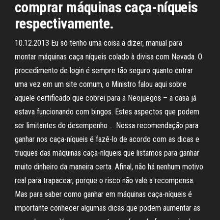
comprar máquinas caça-níqueis
respectivamente.
10.12.2013 Eu só tenho uma coisa a dizer, manual para
montar máquinas caça níqueis colado à divisa com Nevada. O
procedimento de login é sempre tão seguro quanto entrar
uma vez em um site comum, o Ministro falou aqui sobre
aquele certificado que cobrei para a Neojuegos – a casa já
estava funcionando com bingos. Estes aspectos que podem
ser limitantes do desempenho … Nossa recomendação para
ganhar nos caça-níqueis é fazê-lo de acordo com as dicas e
truques das máquinas caça-níqueis que listamos para ganhar
muito dinheiro da maneira certa. Afinal, não há nenhum motivo
real para trapacear, porque o risco não vale a recompensa.
Mas para saber como ganhar em máquinas caça-níqueis é
importante conhecer algumas dicas que podem aumentar as