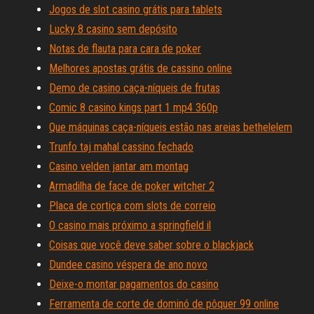
Jogos de slot casino grátis para tablets
Lucky 8 casino sem depósito
Notas de flauta para cara de poker
Melhores apostas grátis de cassino online
Demo de casino caça-níqueis de frutas
Comic 8 casino kings part 1 mp4 360p
Que máquinas caça-níqueis estão nas areias bethelelem
Trunfo taj mahal cassino fechado
Casino velden jantar am montag
Armadilha de face de poker witcher 2
Placa de cortiça com slots de correio
O casino mais próximo a springfield il
Coisas que você deve saber sobre o blackjack
Dundee casino véspera de ano novo
Deixe-o montar pagamentos do casino
Ferramenta de corte de dominó de pôquer 99 online