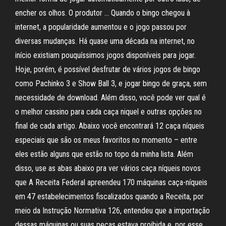
encher os olhos. O produtor … Quando o bingo chegou à
internet, a popularidade aumentou e o jogo passou por
diversas mudanças. Há quase uma década na internet, no
início existiam pouquíssimos jogos disponíveis para jogar.
Hoje, porém, é possível desfrutar de vários jogos de bingo
como Pachinko 3 e Show Ball 3, e jogar bingo de graça, sem
necessidade de download. Além disso, você pode ver qual é
o melhor cassino para cada caça niquel e outras opções no
final de cada artigo. Abaixo você encontrará 12 caça níqueis
especiais que são os meus favoritos no momento – entre
eles estão alguns que estão no topo da minha lista. Além
disso, use as abas abaixo pra ver vários caça níqueis novos
que A Receita Federal apreendeu 170 máquinas caça-níqueis
em 47 estabelecimentos fiscalizados quando a Receita, por
meio da Instrução Normativa 126, entendeu que a importação
dessas máquinas ou suas peças estava proibida e, por esse