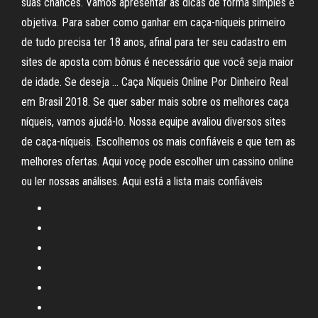
suas chances. Vamos apresentar as dicas de forma simples e
objetiva. Para saber como ganhar em caça-níqueis primeiro
de tudo precisa ter 18 anos, afinal para ter seu cadastro em
sites de aposta com bônus é necessário que você seja maior
de idade. Se deseja … Caça Níqueis Online Por Dinheiro Real
em Brasil 2018. Se quer saber mais sobre os melhores caça
níqueis, vamos ajudá-lo. Nossa equipe avaliou diversos sites
de caça-níqueis. Escolhemos os mais confiáveis e que tem as
melhores ofertas. Aqui vocę pode escolher um cassino online
ou ler nossas análises. Aqui está a lista mais confiáveis