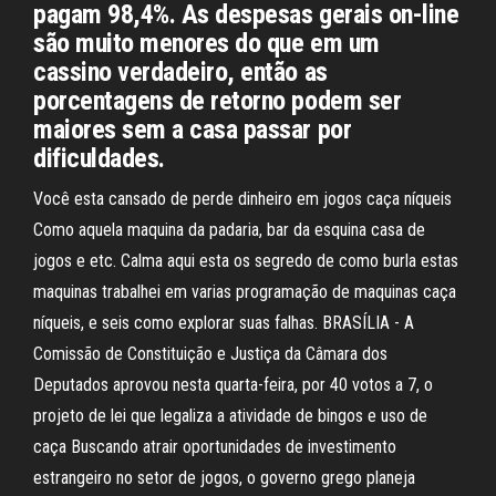
pagam 98,4%. As despesas gerais on-line
são muito menores do que em um
cassino verdadeiro, então as
porcentagens de retorno podem ser
maiores sem a casa passar por
dificuldades.
Você esta cansado de perde dinheiro em jogos caça níqueis
Como aquela maquina da padaria, bar da esquina casa de
jogos e etc. Calma aqui esta os segredo de como burla estas
maquinas trabalhei em varias programação de maquinas caça
níqueis, e seis como explorar suas falhas. BRASÍLIA - A
Comissão de Constituição e Justiça da Câmara dos
Deputados aprovou nesta quarta-feira, por 40 votos a 7, o
projeto de lei que legaliza a atividade de bingos e uso de
caça Buscando atrair oportunidades de investimento
estrangeiro no setor de jogos, o governo grego planeja