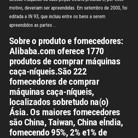
motivo, deveriam ser apreendidas. Em setembro de 2000, foi
editada a IN 93, que incluiu entre os bens a serem
apreendidos as partes …
Sobre o produto e fornecedores:
Alibaba.com oferece 1770
produtos de comprar máquinas
caça-níqueis.São 222
fornecedores de comprar
máquinas caça-níqueis,
localizados sobretudo na(o)
Ásia. Os maiores fornecedores
são China, Taiwan, China eÍndia,
fornecendo 95%, 2% e1% de