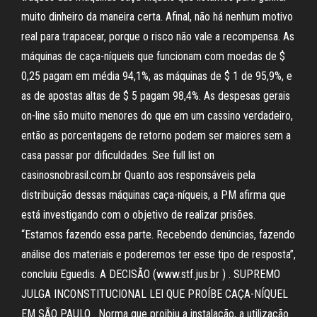
muito dinheiro da maneira certa. Afinal, não há nenhum motivo
real para trapacear, porque o risco não vale a recompensa. As
máquinas de caça-níqueis que funcionam com moedas de $
0,25 pagam em média 94,1%, as máquinas de $ 1 de 95,9%, e
as de apostas altas de $ 5 pagam 98,4%. As despesas gerais
on-line são muito menores do que em um cassino verdadeiro,
então as porcentagens de retorno podem ser maiores sem a
casa passar por dificuldades. See full list on
casinosnobrasil.com.br Quanto aos responsáveis pela
distribuição dessas máquinas caça-níqueis, a PM afirma que
está investigando com o objetivo de realizar prisões.
“Estamos fazendo essa parte. Recebendo denúncias, fazendo
análise dos materiais e poderemos ter esse tipo de resposta”,
concluiu Eguedis. A DECISÃO (www.stf.jus.br ) . SUPREMO
JULGA INCONSTITUCIONAL LEI QUE PROÍBE CAÇA-NÍQUEL
EM SÃO PAULO . Norma que proibiu a instalação, a utilização