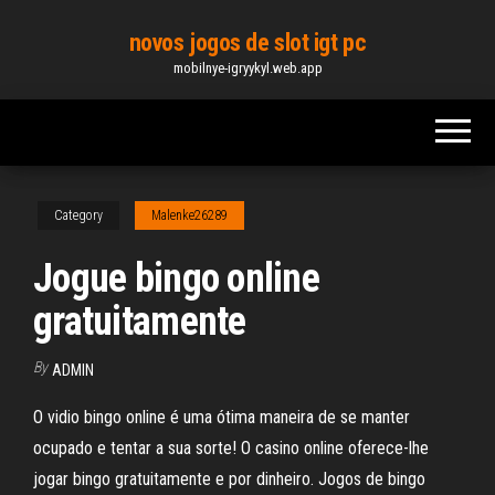
Skip
novos jogos de slot igt pc
to
mobilnye-igryykyl.web.app
the
content
Category
Malenke26289
Jogue bingo online
gratuitamente
By
ADMIN
O vidio bingo online é uma ótima maneira de se manter
ocupado e tentar a sua sorte! O casino online oferece-lhe
jogar bingo gratuitamente e por dinheiro. Jogos de bingo