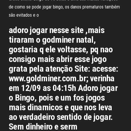
de como se pode jogar bingo, os danos prematuros também
são evitados e o
adoro jogar nesse site ,mais
tiraram o godminer natal,
gostaria q ele voltasse, pq nao
consigo mais abrir esse jogo
grata pela atenção Site: acesse:
www.goldminer.com.br; verinha
em 12/09 as 04:15h Adoro jogar
o Bingo, pois e um fos jogos
mais dinamicos e que nos leva
ao verdadeiro sentido de jogar.
Sem dinheiro e serm