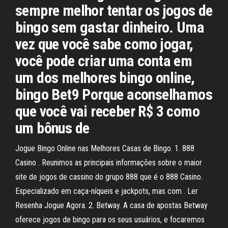
sempre melhor tentar os jogos de
bingo sem gastar dinheiro. Uma
vez que você sabe como jogar,
você pode criar uma conta em
um dos melhores bingo online,
bingo Bet9 Porque aconselhamos
que você vai receber R$ 3 como
um bônus de
Jogue Bingo Online nas Melhores Casas de Bingo. 1. 888
Casino . Reunimos as principais informações sobre o maior
site de jogos de cassino do grupo 888 que é o 888 Casino.
Especializado em caça-níqueis e jackpots, mas com . Ler
Resenha Jogue Agora. 2. Betway. A casa de apostas Betway
oferece jogos de bingo para os seus usuários, e focaremos