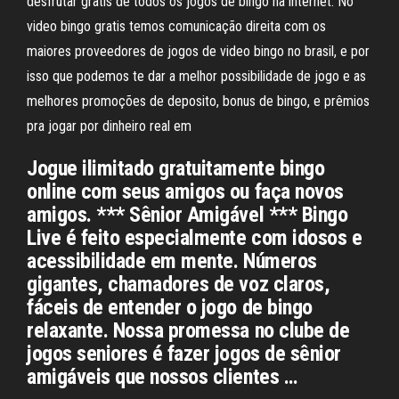
desfrutar gratis de todos os jogos de bingo na internet. No
video bingo gratis temos comunicação direita com os
maiores proveedores de jogos de video bingo no brasil, e por
isso que podemos te dar a melhor possibilidade de jogo e as
melhores promoções de deposito, bonus de bingo, e prêmios
pra jogar por dinheiro real em
Jogue ilimitado gratuitamente bingo
online com seus amigos ou faça novos
amigos. *** Sênior Amigável *** Bingo
Live é feito especialmente com idosos e
acessibilidade em mente. Números
gigantes, chamadores de voz claros,
fáceis de entender o jogo de bingo
relaxante. Nossa promessa no clube de
jogos seniores é fazer jogos de sênior
amigáveis que nossos clientes …