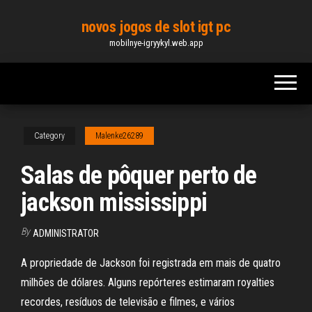
Skip
novos jogos de slot igt pc
to
mobilnye-igryykyl.web.app
the
content
Category
Malenke26289
Salas de pôquer perto de
jackson mississippi
By
ADMINISTRATOR
A propriedade de Jackson foi registrada em mais de quatro
milhões de dólares. Alguns repórteres estimaram royalties
recordes, resíduos de televisão e filmes, e vários