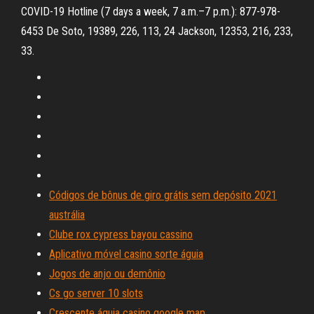
COVID-19 Hotline (7 days a week, 7 a.m.–7 p.m.): 877-978-
6453 De Soto, 19389, 226, 113, 24 Jackson, 12353, 216, 233,
33.
Códigos de bônus de giro grátis sem depósito 2021
austrália
Clube rox cypress bayou cassino
Aplicativo móvel casino sorte águia
Jogos de anjo ou demônio
Cs go server 10 slots
Crescente águia casino google map