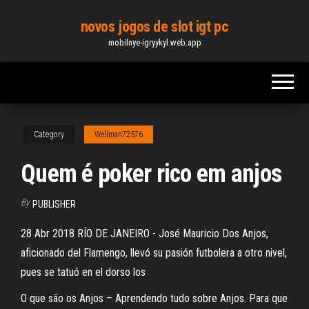
Skip
novos jogos de slot igt pc
to
mobilnye-igryykyl.web.app
the
content
Category
Wellman72576
Quem é poker rico em anjos
By
PUBLISHER
28 Abr 2018 RÍO DE JANEIRO - José Mauricio Dos Anjos,
aficionado del Flamengo, llevó su pasión futbolera a otro nivel,
pues se tatuó en el dorso los
O que são os Anjos – Aprendendo tudo sobre Anjos. Para que